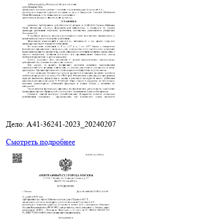
Дело: A41-36241-2023_20240207
Смотреть подробнее