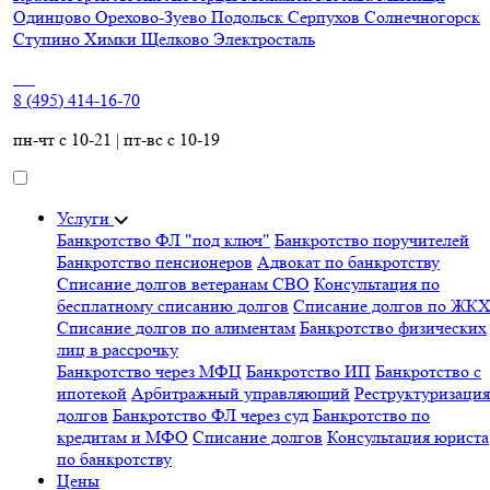
Одинцово
Орехово-Зуево
Подольск
Серпухов
Солнечногорск
Ступино
Химки
Щелково
Электросталь
8 (495) 414-16-70
пн-чт с 10-21 | пт-вс с 10-19
Услуги
Банкротство ФЛ "под ключ"
Банкротство поручителей
Банкротство пенсионеров
Адвокат по банкротству
Списание долгов ветеранам СВО
Консультация по
бесплатному списанию долгов
Списание долгов по ЖК
Списание долгов по алиментам
Банкротство физических
лиц в рассрочку
Банкротство через МФЦ
Банкротство ИП
Банкротство с
ипотекой
Арбитражный управляющий
Реструктуризация
долгов
Банкротство ФЛ через суд
Банкротство по
кредитам и МФО
Списание долгов
Консультация юриста
по банкротству
Цены