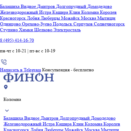
Балашиха
Видное
Дмитров
Долгопрудный
Домодедово
Железнодорожный
Истра
Кашира
Клин
Коломна
Королев
Красногорск
Лобня
Люберцы
Можайск
Москва
Мытищи
Одинцово
Орехово-Зуево
Подольск
Серпухов
Солнечногорск
Ступино
Химки
Щелково
Электросталь
8 (495) 414-16-70
пн-чт с 10-21 | пт-вс с 10-19
Написать в Telegram
Консультация - бесплатно
Коломна
Балашиха
Видное
Дмитров
Долгопрудный
Домодедово
Железнодорожный
Истра
Кашира
Клин
Коломна
Королев
Красногорск
Лобня
Люберцы
Можайск
Москва
Мытищи